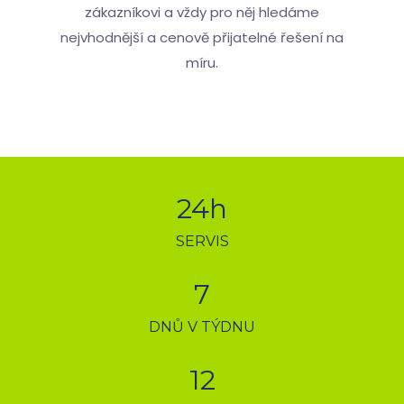
zákazníkovi a vždy pro něj hledáme
nejvhodnější a cenově přijatelné řešení na
míru.
24
h
SERVIS
7
DNŮ V TÝDNU
12