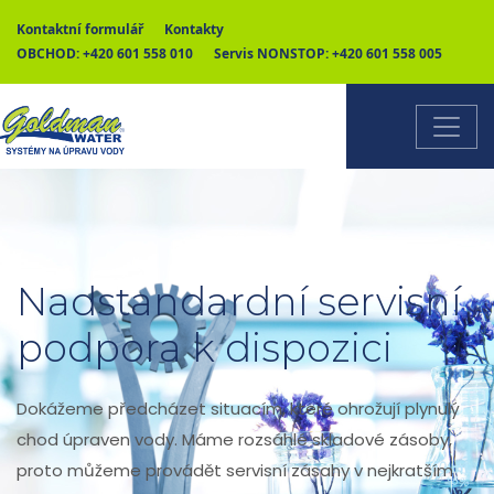
Kontaktní formulář
Kontakty
OBCHOD:
+420 601 558 010
Servis NONSTOP:
+420 601 558 005
Nadstandardní servisní
podpora k dispozici
Dokážeme předcházet situacím, které ohrožují plynulý
chod úpraven vody. Máme rozsáhlé skladové zásoby,
proto můžeme provádět servisní zásahy v nejkratším