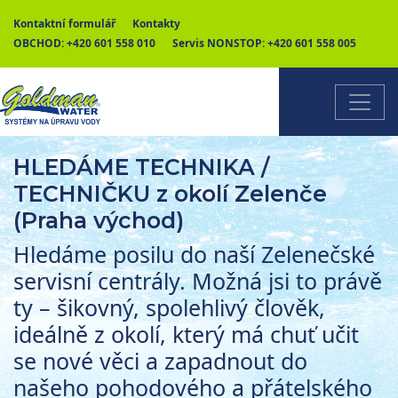
Kontaktní formulář
Kontakty
OBCHOD:
+420 601 558 010
Servis NONSTOP:
+420 601 558 005
HLEDÁME TECHNIKA /
TECHNIČKU z okolí Zelenče
(Praha východ)
Hledáme posilu do naší Zelenečské
servisní centrály. Možná jsi to právě
ty – šikovný, spolehlivý člověk,
ideálně z okolí, který má chuť učit
se nové věci a zapadnout do
našeho pohodového a přátelského