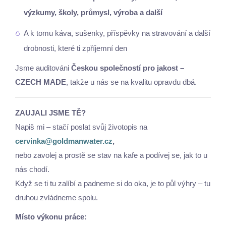
výzkumy, školy, průmysl, výroba a další
A k tomu káva, sušenky, příspěvky na stravování a další
drobnosti, které ti zpříjemní den
Jsme auditováni
Českou společností pro jakost –
CZECH MADE
, takže u nás se na kvalitu opravdu dbá.
ZAUJALI JSME TĚ?
Napiš mi – stačí poslat svůj životopis na
cervinka@goldmanwater.cz
,
nebo zavolej a prostě se stav na kafe a podívej se, jak to u
nás chodí.
Když se ti tu zalíbí a padneme si do oka, je to půl výhry – tu
druhou zvládneme spolu.
Místo výkonu práce: