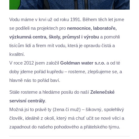
Vodu máme v krvi už od roku 1991. Během těch let jsme
se podíleli na projektech pro
nemocnice, laboratoře,
výzkumná centra, školy, průmysl i výrobu
a pomohli
tisícům lidí a firem mít vodu, která je opravdu čistá a
kvalitní.
V roce 2012 jsem založil
Goldman water s.r.o.
a od té
doby jdeme pořád kupředu – rosteme, zlepšujeme se, a
hlavně nás to pořád baví.
Stále rosteme a hledáme posilu do naší
Zelenečské
servisní centrály
.
Možná jsi to právě ty (žena či muž) – šikovný, spolehlivý
člověk, ideálně z okolí, který má chuť učit se nové věci a
zapadnout do našeho pohodového a přátelského týmu.