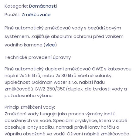
Kategorie:
Domácnosti
Použití:
Změkčovače
Plně automatický změkčovač vody s bezúdržbovým
systémem. Zajišťuje absolutní ochranu před vznikem
vodního kamene.(
více
)
Technické provedení úpravny
Plně automatický duplexní změkčovač GWZ s katexovou
náplní 2x 25 litrů, nebo 2x 30 litrů včetně solanky.
Společnost Goldman water s.r.o. nabízí řadu
změkčovačů GWZ 250/350/duplex, dle tvrdosti vody a
požadovného výkonu.
Princip změkčení vody:
Změkčení vody funguje jako proces výměny iontů
obsažených ve vodě. Speciální pryskyřice, která v sobě
obsahuje ionty sodíku, nahradí právě ionty hořčíu a
vápníku obsažené ve vodě. Oživení náplně změkčovače