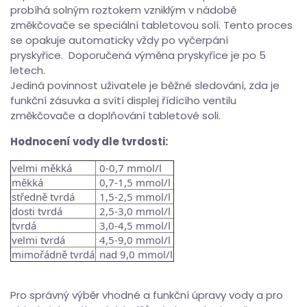
probíhá solným roztokem vzniklým v nádobě
změkčovače se speciální tabletovou solí. Tento proces
se opakuje automaticky vždy po vyčerpání
pryskyřice. Doporučená výměna pryskyřice je po 5
letech.
Jediná povinnost uživatele je běžné sledování, zda je
funkční zásuvka a svítí displej řídícího ventilu
změkčovače a doplňování tabletové soli.
Hodnocení vody dle tvrdosti:
velmi měkká
0-0,7 mmol/l
měkká
0,7-1,5 mmol/l
středně tvrdá
1,5-2,5 mmol/l
dosti tvrdá
2,5-3,0 mmol/l
tvrdá
3,0-4,5 mmol/l
velmi tvrdá
4,5-9,0 mmol/l
mimořádně tvrdá
nad 9,0 mmol/l
Pro správný výběr vhodné a funkční úpravy vody a pro