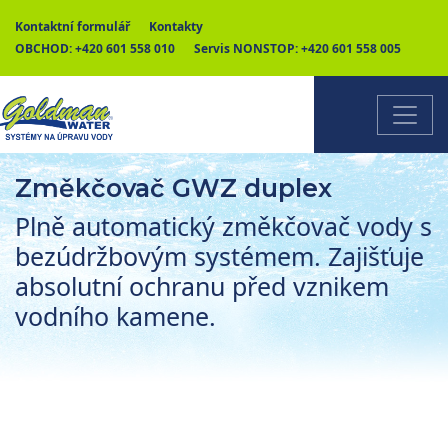
Kontaktní formulář
Kontakty
OBCHOD:
+420 601 558 010
Servis NONSTOP:
+420 601 558 005
Změkčovač GWZ duplex
Plně automatický změkčovač vody s
bezúdržbovým systémem. Zajišťuje
absolutní ochranu před vznikem
vodního kamene.