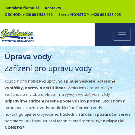
Kontaktní formulář
Kontakty
OBCHOD:
+420 601 558 010
Servis NONSTOP:
+420 601 558 005
Úprava vody
Zařízení pro úpravu vody
Každá námi nabízená úpravna
splňuje veškeré potřebné
vyhlášky, normy a certifikace
. Vzhledem k mnohaletým
zkušenostem v oboru, vlastnímu vývoji i výrobě, vám vždy
připravíme zařízení přesně podle vašich potřeb
. Stačí nám k
tomu pouze rozbor vody, podle kterého úpravnu vody
nakonfigurujeme a vyrobíme. Následný
záruční i pozáruční servis
nadále zajišťují naši zkušení technici, kteří mohou být
k dispozici
NONSTOP
.