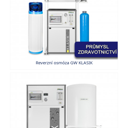
Reverzní osmóza GW KLASIK