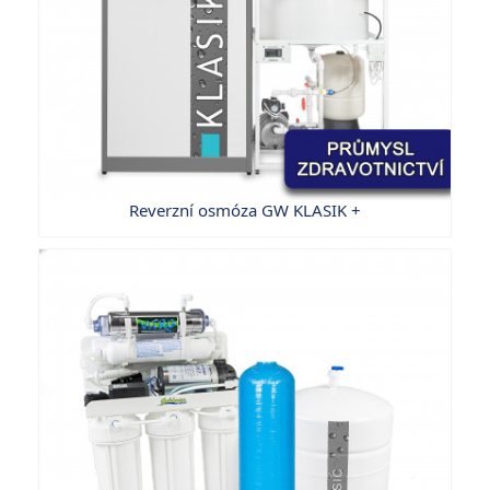
Reverzní osmóza GW KLASIK +